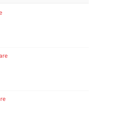
e
are
are