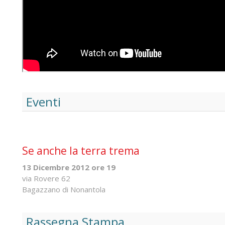
Eventi
Se anche la terra trema
13 Dicembre 2012 ore 19
via Rovere 62
Bagazzano di Nonantola
Rassegna Stampa