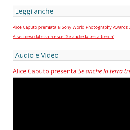
Leggi anche
Alice Caputo premiata ai Sony World Photography Awards
A sei mesi dal sisma esce “Se anche la terra trema”
Audio e Video
Alice Caputo presenta
Se anche la terra t