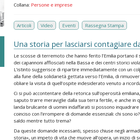
Collana:
Persone e imprese
Articoli
Video
Eventi
Rassegna Stampa
Una storia per lasciarsi contagiare da
Le scosse di terremoto che hanno ferito l’Emilia portano il s
dei capannoni afflosciati nella Bassa e dei centri storici vi
L’istinto suggerisce di ripartire immediatamente con un colp
alla fune della solidarietà gettata verso l’Emilia, di rimuover
obliare la visita di quell’ospite indesiderato venuto a ricor
Ci si può accontentare della retorica sull’operosità emiliana
saputo trarre meraviglie dalla sua terra fertile, e anche i
landa brulicante di uomini indaffarati si possono inquadrare
coinciso con l’irrompere di domande essenziali: chi sono io
saldo mentre tutto trema?
Da queste domande incessanti, spesso chiuse negli armadi de
storia», un impeto di vita che muove all’opera, un inizio di s