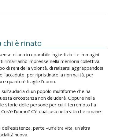
 chi è rinato
enso di una irreparabile ingiustizia. Le immagini
olati rimarranno impresse nella memoria collettiva.
o di reni della volontà, di rialzarsi aggrappandosi
e l’accaduto, per ripristinare la normalità, per
dare quanto è fragile l’uomo.
, sull’audacia di un popolo multiforme che ha
n questa circostanza non deluderà. Oppure nella
 le storie delle persone per cui il terremoto ha
? Cos’è l’uomo? C’è qualcosa nella vita che rimane
ll’esistenza, parte «un’altra vita, un’altra
ocialità nuova.