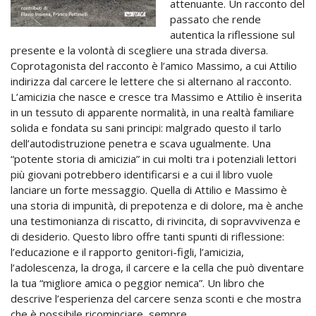
attenuante. Un racconto del
passato che rende
autentica la riflessione sul
presente e la volontà di scegliere una strada diversa.
Coprotagonista del racconto è l’amico Massimo, a cui Attilio
indirizza dal carcere le lettere che si alternano al racconto.
L’amicizia che nasce e cresce tra Massimo e Attilio è inserita
in un tessuto di apparente normalità, in una realtà familiare
solida e fondata su sani principi: malgrado questo il tarlo
dell’autodistruzione penetra e scava ugualmente. Una
“potente storia di amicizia” in cui molti tra i potenziali lettori
più giovani potrebbero identificarsi e a cui il libro vuole
lanciare un forte messaggio. Quella di Attilio e Massimo è
una storia di impunità, di prepotenza e di dolore, ma è anche
una testimonianza di riscatto, di rivincita, di sopravvivenza e
di desiderio. Questo libro offre tanti spunti di riflessione:
l’educazione e il rapporto genitori-figli, l’amicizia,
l’adolescenza, la droga, il carcere e la cella che può diventare
la tua “migliore amica o peggior nemica”. Un libro che
descrive l’esperienza del carcere senza sconti e che mostra
che è possibile ricominciare, sempre.