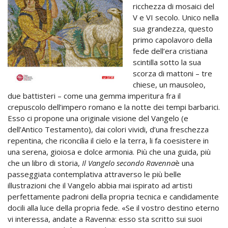
ricchezza di mosaici del
V e VI secolo. Unico nella
sua grandezza, questo
primo capolavoro della
fede dell’era cristiana
scintilla sotto la sua
scorza di mattoni – tre
chiese, un mausoleo,
due battisteri – come una gemma imperitura fra il
crepuscolo dell’impero romano e la notte dei tempi barbarici.
Esso ci propone una originale visione del Vangelo (e
dell’Antico Testamento), dai colori vividi, d’una freschezza
repentina, che riconcilia il cielo e la terra, li fa coesistere in
una serena, gioiosa e dolce armonia. Più che una guida, più
che un libro di storia,
Il Vangelo secondo Ravenna
è una
passeggiata contemplativa attraverso le più belle
illustrazioni che il Vangelo abbia mai ispirato ad artisti
perfettamente padroni della propria tecnica e candidamente
docili alla luce della propria fede. «Se il vostro destino eterno
vi interessa, andate a Ravenna: esso sta scritto sui suoi