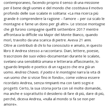
contemporaneo, facendo proprio il senso di una missione
per il bene degli uomini e del mondo che costituiva il motivo
profondo delle sue scalate in solitaria: «La mia ricerca più
grande è comprendere la ragione – l’amore – per cui scalo le
montagne e farne un dono per gli altri». Le stesse montagne
che gli furono compagne quell’8 settembre 2017 mentre
affrontava la difficile via Major del Monte Bianco, quando
morì, travolto da una scarica di pietre. Aveva 21 anni.
Oltre ai contributi di chi lo ha conosciuto e amato, in questo
libro è Andrea stesso a raccontarsi. Diari, lettere, poesie,
trascrizioni dei suoi video-documentari durante le scalate,
svelano una sensibilità umana e letteraria affascinante, lo
sguardo limpido e poetico di un ragazzo che era già un
uomo.
Andrea Chaves. Il poeta e le montagne
narra la vita di
«un uomo che si visse fino in fondo», come voleva essere
ricordato Andrea, senza rimpianti ma con tanti sogni e
progetti. Certo, la sua storia porta con sé molte domande,
ma anche e soprattutto il desiderio di fare di più, dare di più,
perché, diceva Andrea, «nulla al mondo si fa se non per
amore».