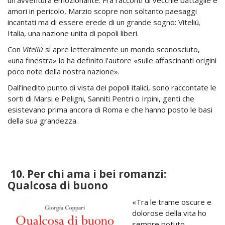
un’avventura emozionante. Fra racconti di vecchie battaglie e
amori in pericolo, Marzio scopre non soltanto paesaggi
incantati ma di essere erede di un grande sogno: Viteliú
,
Italia, una nazione unita di popoli liberi.
Con
Viteliú
si apre letteralmente un mondo sconosciuto,
«una finestra» lo ha definito l’autore «sulle affascinanti origini
poco note della nostra nazione».
Dall’inedito punto di vista dei popoli italici, sono raccontate le
sorti di Marsi e Peligni, Sanniti Pentri o Irpini, genti che
esistevano prima ancora di Roma e che hanno posto le basi
della sua grandezza.
10.
Per chi ama i bei romanzi:
Qualcosa di buono
«Tra le trame oscure e
dolorose della vita ho
sempre potuto