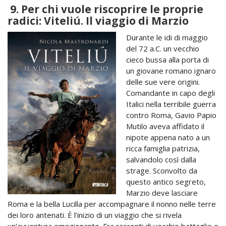
9.
Per chi vuole riscoprire le proprie
radici: Viteliú. Il viaggio di Marzio
Durante le idi di maggio
del 72 a.C. un vecchio
cieco bussa alla porta di
un giovane romano ignaro
delle sue vere origini.
Comandante in capo degli
Italici nella terribile guerra
contro Roma, Gavio Papio
Mutilo aveva affidato il
nipote appena nato a un
ricca famiglia patrizia,
salvandolo così dalla
strage. Sconvolto da
questo antico segreto,
Marzio deve lasciare
Roma e la bella Lucilla per accompagnare il nonno nelle terre
dei loro antenati. È l’inizio di un viaggio che si rivela