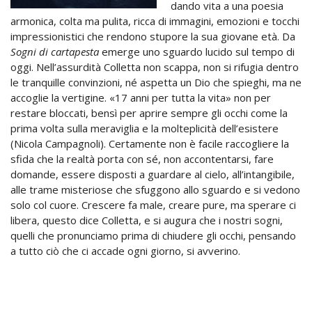
dando vita a una poesia
armonica, colta ma pulita, ricca di immagini, emozioni e tocchi
impressionistici che rendono stupore la sua giovane età. Da
Sogni di cartapesta
emerge uno sguardo lucido sul tempo di
oggi. Nell’assurdità Colletta non scappa, non si rifugia dentro
le tranquille convinzioni, né aspetta un Dio che spieghi, ma ne
accoglie la vertigine. «17 anni per tutta la vita» non per
restare bloccati, bensì per aprire sempre gli occhi come la
prima volta sulla meraviglia e la molteplicità dell’esistere
(Nicola Campagnoli). Certamente non è facile raccogliere la
sfida che la realtà porta con sé, non accontentarsi, fare
domande, essere disposti a guardare al cielo, all’intangibile,
alle trame misteriose che sfuggono allo sguardo e si vedono
solo col cuore. Crescere fa male, creare pure, ma sperare ci
libera, questo dice Colletta, e si augura che i nostri sogni,
quelli che pronunciamo prima di chiudere gli occhi, pensando
a tutto ciò che ci accade ogni giorno, si avverino.