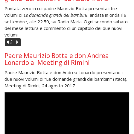
Puntata zero in cui padre Maurizio Botta presenta i tre
volumi di
Le domande grandi dei bambini
, andata in onda il 9
settembre, alle 22.50, su Radio Maria. Ogni secondo sabato
del mese lettura e commento di un capitolo dei due nuovi
volumi.
Audio
Vm
P
Player
Padre Maurizio Botta e don Andrea
Lonardo al Meeting di Rimini
Padre Maurizio Botta e don Andrea Lonardo presentano i
due nuovi volumi di “Le domande grandi dei bambini” (Itaca),
Meeting di Rimini, 24 agosto 2017.