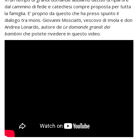
dal cammino di fede e catechesi compre proposta per tutta
la famiglia. E’ proprio da questo che ha preso spunto il
dialogo tra mons. Giovanni Mosciatti, vescovo di Imola e don
Andrea Lonardo, autore de
Le domande grandi dei
bambini
che potete rivedere in questo video.