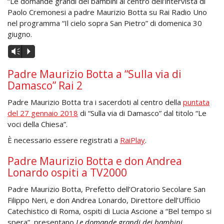
“Le domande grandi dei bambini al centro dell’intervista di
Paolo Cremonesi a padre Maurizio Botta su Rai Radio Uno
nel programma “Il cielo sopra San Pietro” di domenica 30
giugno.
Audio
Vm
P
Player
Padre Maurizio Botta a “Sulla via di
Damasco” Rai 2
Padre Maurizio Botta tra i sacerdoti al centro della
puntata
del 27 gennaio 2018
di “Sulla via di Damasco” dal titolo “Le
voci della Chiesa”.
È necessario essere registrati a
RaiPlay
.
Padre Maurizio Botta e don Andrea
Lonardo ospiti a TV2000
Padre Maurizio Botta, Prefetto dell’Oratorio Secolare San
Filippo Neri, e don Andrea Lonardo, Direttore dell’Ufficio
Catechistico di Roma, ospiti di Lucia Ascione a “Bel tempo si
spera”, presentano
Le domande grandi dei bambini.