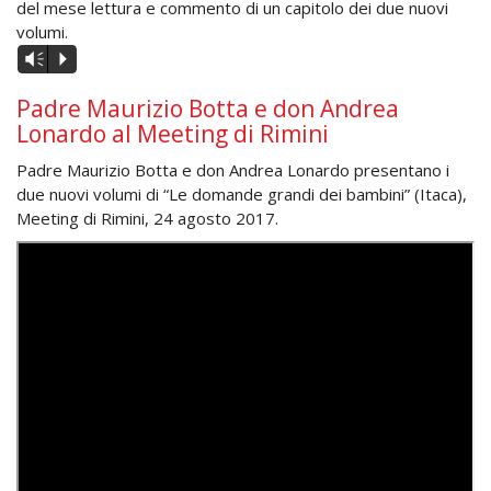
del mese lettura e commento di un capitolo dei due nuovi
volumi.
Audio
Vm
P
Player
Padre Maurizio Botta e don Andrea
Lonardo al Meeting di Rimini
Padre Maurizio Botta e don Andrea Lonardo presentano i
due nuovi volumi di “Le domande grandi dei bambini” (Itaca),
Meeting di Rimini, 24 agosto 2017.