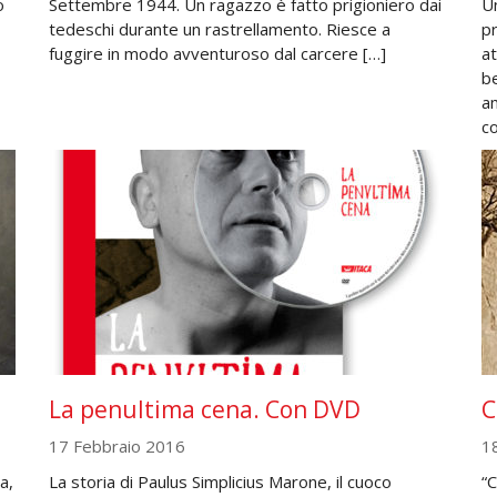
o
Settembre 1944. Un ragazzo è fatto prigioniero dai
U
tedeschi durante un rastrellamento. Riesce a
pr
fuggire in modo avventuroso dal carcere […]
at
be
a
c
La penultima cena. Con DVD
C
17 Febbraio 2016
1
a,
La storia di Paulus Simplicius Marone, il cuoco
“