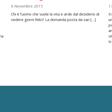
6 Novembre 2015
1
Chi è l’uomo che vuole la vita e arde dal desiderio di
Il
vedere giorni felici? La domanda posta da san […]
un
po
an
 ma
vi
tr