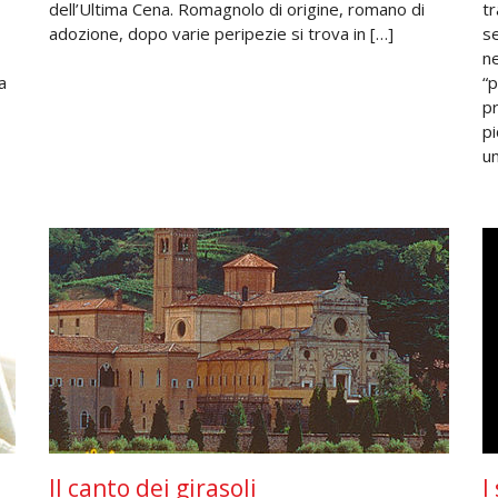
dell’Ultima Cena. Romagnolo di origine, romano di
tr
adozione, dopo varie peripezie si trova in […]
se
ne
a
“p
pr
p
un
Il canto dei girasoli
I