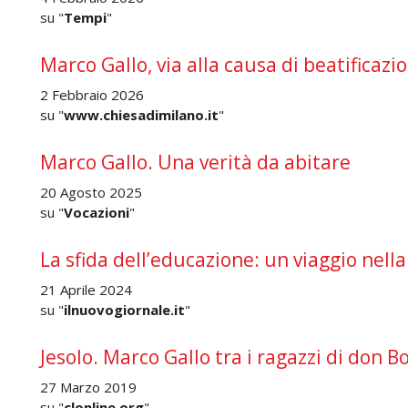
su "
Tempi
"
Marco Gallo, via alla causa di beatificazi
2 Febbraio 2026
su "
www.chiesadimilano.it
"
Marco Gallo. Una verità da abitare
20 Agosto 2025
su "
Vocazioni
"
La sfida dell’educazione: un viaggio nella
21 Aprile 2024
su "
ilnuovogiornale.it
"
Jesolo. Marco Gallo tra i ragazzi di don B
27 Marzo 2019
su "
clonline.org
"