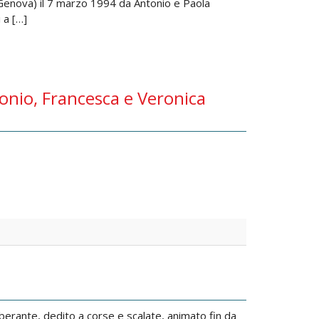
(Genova) il 7 marzo 1994 da Antonio e Paola
 a […]
onio, Francesca e Veronica
erante, dedito a corse e scalate, animato fin da