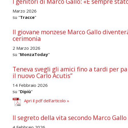
I genitori di Marco Gallo: «È sempre stato
Marzo 2026
su "
Tracce
"
Il giovane monzese Marco Gallo diventer
cerimonia
2 Marzo 2026
su "
MonzaToday
"
Teneva svegli gli amici fino a tardi per pa
il nuovo Carlo Acutis”
14 Febbraio 2026
su "
Dipiù
"
Apri il pdf dell'articolo »
Il segreto della vita secondo Marco Gallo
4 Febbraio 2026