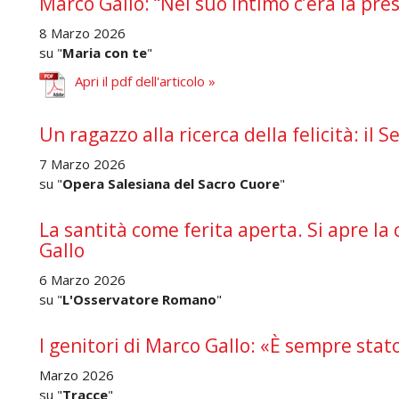
Marco Gallo: “Nel suo intimo c’era la pre
8 Marzo 2026
su "
Maria con te
"
Apri il pdf dell'articolo »
Un ragazzo alla ricerca della felicità: il 
7 Marzo 2026
su "
Opera Salesiana del Sacro Cuore
"
La santità come ferita aperta. Si apre la
Gallo
6 Marzo 2026
su "
L'Osservatore Romano
"
I genitori di Marco Gallo: «È sempre stato
Marzo 2026
su "
Tracce
"