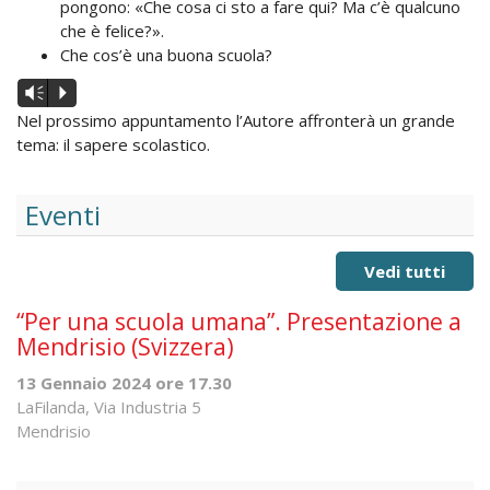
pongono: «Che cosa ci sto a fare qui? Ma c’è qualcuno
che è felice?».
Che cos’è una buona scuola?
Audio
Vm
P
Player
Nel prossimo appuntamento l’Autore affronterà un grande
tema: il sapere scolastico.
Eventi
Vedi tutti
“Per una scuola umana”. Presentazione a
Mendrisio (Svizzera)
13 Gennaio 2024 ore 17.30
LaFilanda, Via Industria 5
Mendrisio