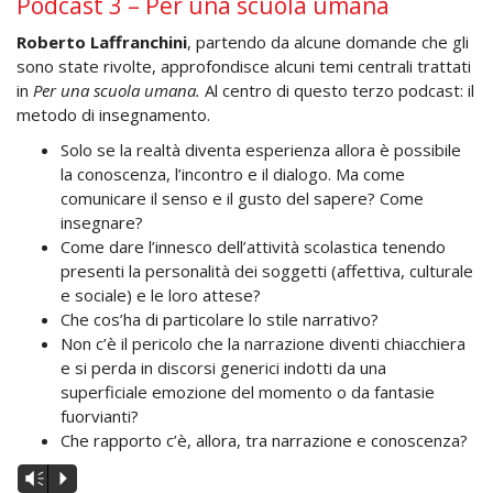
Podcast 3 – Per una scuola umana
Roberto
Laffranchini
, partendo da alcune domande che gli
sono state rivolte, approfondisce alcuni temi centrali trattati
in
Per una scuola umana.
Al centro di questo terzo podcast: il
metodo di insegnamento.
Solo se la realtà diventa esperienza allora è possibile
la conoscenza, l’incontro e il dialogo. Ma come
comunicare il senso e il gusto del sapere? Come
insegnare?
Come dare l’innesco dell’attività scolastica tenendo
presenti la personalità dei soggetti (affettiva, culturale
e sociale) e le loro attese?
Che cos’ha di particolare lo stile narrativo?
Non c’è il pericolo che la narrazione diventi chiacchiera
e si perda in discorsi generici indotti da una
superficiale emozione del momento o da fantasie
fuorvianti?
Che rapporto c’è, allora, tra narrazione e conoscenza?
Audio
Vm
P