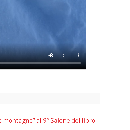
e montagne” al 9° Salone del libro