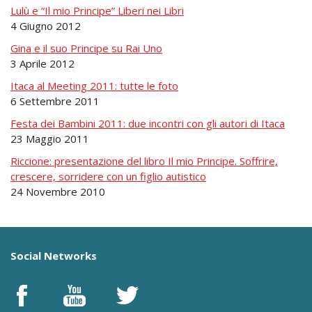
Lulù e “Il mio Principe” Liberi nei Libri
4 Giugno 2012
Gina e il suo Principe su Rai Uno
3 Aprile 2012
Itaca al Meeting 2011: tutte le foto
6 Settembre 2011
Festa dei Bambini 2011: due incontri con gli autori di Itaca
23 Maggio 2011
Riccione: presentazione del libro Il mio Principe. Soffrire,
crescere, sorridere con un figlio autistico
24 Novembre 2010
Social Networks