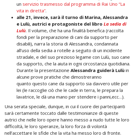
un
servizio trasmesso dal programma di Rai Uno “La
vita in diretta”
.
alle 21, invece, sarà il turno di Marina, Alessandra
e Lulù, autrici e protagoniste del libro
La sedia di
Lulù
.
Il volume, che ha una finalità benefica (raccolta
fondi per la preparazione di cani da supporto per
disabili), narra la storia di Alessandra, condannata
all’uso della sedia a rotelle a seguito di un incidente
stradale, e del suo prezioso legame con Lulù, suo cane
da supporto, che la aiuta in ogni circostanza quotidiana.
Durante la presentazione
Alessandra guiderà Lulù
in
alcune prove pratiche che dimostreranno
quanto questo cane da supporto sia davvero utile per
lei (le raccoglie ciò che le cade in terra, le prepara la
lavatrice, le dà una mano per stendere i panni,ecc…).
Una serata speciale, dunque, in cui il cuore dei partecipanti
sarà certamente toccato dalle testimonianze di queste
autrici che nelle loro opere hanno messo a nudo tutte le loro
difficoltà, le loro speranze, la loro forza di volontà
nell’accettare le sfide che la vita ha messo loro di fronte.