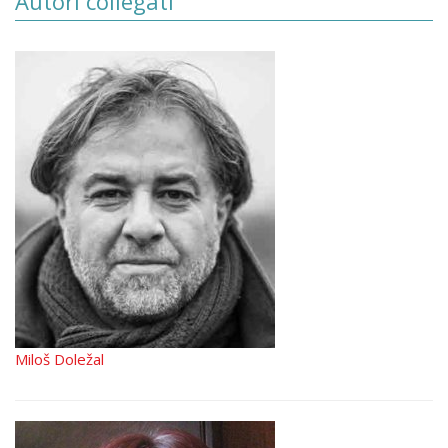
Autori collegati
Miloš Doležal