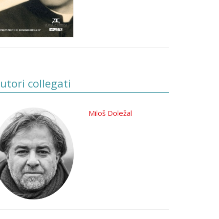
utori collegati
Miloš Doležal