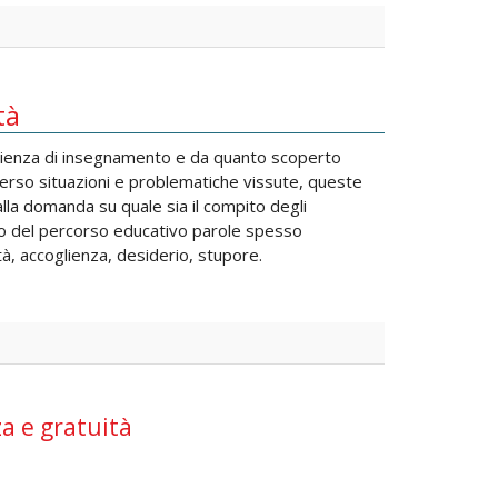
tà
rienza di insegnamento e da quanto scoperto
averso situazioni e problematiche vissute, queste
lla domanda su quale sia il compito degli
tro del percorso educativo parole spesso
tà, accoglienza, desiderio, stupore.
za e gratuità