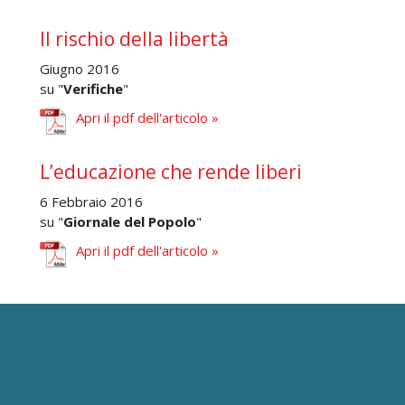
Il rischio della libertà
Giugno 2016
su "
Verifiche
"
Apri il pdf dell'articolo »
L’educazione che rende liberi
6 Febbraio 2016
su "
Giornale del Popolo
"
Apri il pdf dell'articolo »