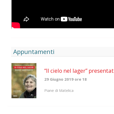
Appuntamenti
“Il cielo nel lager” presenta
29 Giugno 2019 ore 18
Piane di Matelica