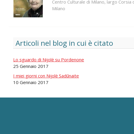
Centro Culturale di Milano, largo Corsi
Milano
Articoli nel blog in cui è citato
Lo sguardo di Nijolė su Pordenone
25 Gennaio 2017
I miei giorni con Nijolė Sadūnaite
10 Gennaio 2017