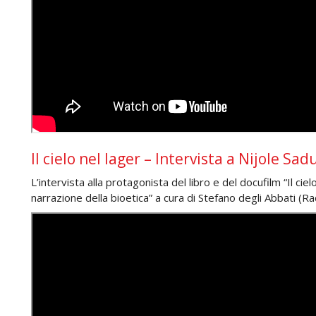
Il cielo nel lager – Intervista a Nijole Sa
L’intervista alla protagonista del libro e del docufilm “Il ciel
narrazione della bioetica” a cura di Stefano degli Abbati (Rad