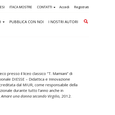
ESI
ITACA MOSTRE
CONTATTI
Accedi
Registrati
Cerca
O
PUBBLICA CON NOI
I NOSTRI AUTORI
eco presso il liceo classico “T. Mamiani” di
ionale DIESSE – Didattica e Innovazione
creditata dal MIUR, come responsabile della
azionale durante tutto l’anno anche in
li. Amare una donna secondo Virgilio
, 2012.