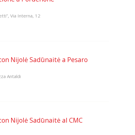
tti”, Via Interna, 12
o con Nijolė Sadūnaitė a Pesaro
zza Antaldi
o con Nijolė Sadūnaitė al CMC