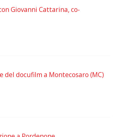
o con Giovanni Cattarina, co-
ione del docufilm a Montecosaro (MC)
tazione a Pordenone