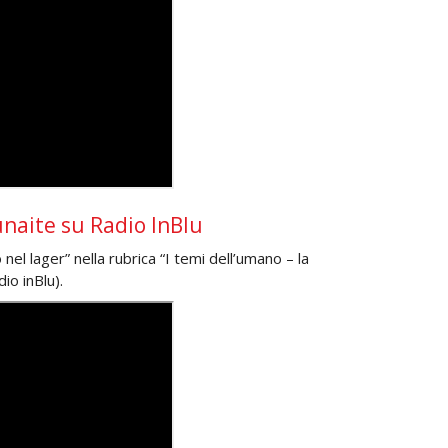
dunaite su Radio InBlu
o nel lager” nella rubrica “I temi dell’umano – la
io inBlu).