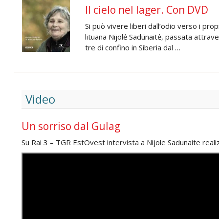
Il cielo nel lager. Con DVD
Si può vivere liberi dall’odio verso i p
lituana Nijolė Sadūnaitė, passata attrave
tre di confino in Siberia dal …
Video
Un sorriso dal Gulag
Su Rai 3 – TGR EstOvest intervista a Nijole Sadunaite reali