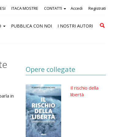
ESI
ITACA MOSTRE
CONTATTI
Accedi
Registrati
Cerca
O
PUBBLICA CON NOI
I NOSTRI AUTORI
te
Opere collegate
Il rischio della
libertà
parla in