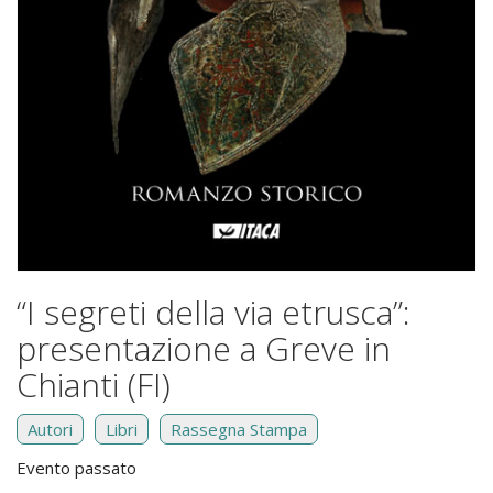
“I segreti della via etrusca”:
presentazione a Greve in
Chianti (FI)
Autori
Libri
Rassegna Stampa
Evento passato