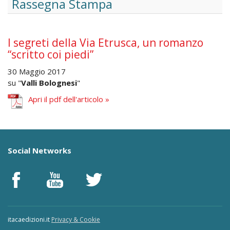
Rassegna Stampa
I segreti della Via Etrusca, un romanzo
“scritto coi piedi”
30 Maggio 2017
su "
Valli Bolognesi
"
Apri il pdf dell'articolo »
Social Networks
itacaedizioni.it
Privacy & Cookie