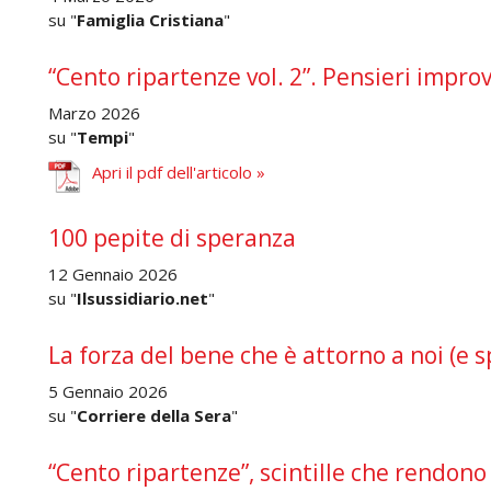
su "
Famiglia Cristiana
"
“Cento ripartenze vol. 2”. Pensieri improv
Marzo 2026
su "
Tempi
"
Apri il pdf dell'articolo »
100 pepite di speranza
12 Gennaio 2026
su "
Ilsussidiario.net
"
La forza del bene che è attorno a noi (e
5 Gennaio 2026
su "
Corriere della Sera
"
“Cento ripartenze”, scintille che rendon