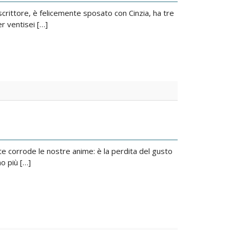
 scrittore, è felicemente sposato con Cinzia, ha tre
er ventisei […]
te corrode le nostre anime: è la perdita del gusto
o più […]