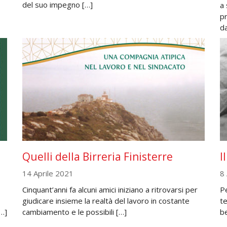
del suo impegno […]
a
p
da
Quelli della Birreria Finisterre
I
14 Aprile 2021
8
Cinquant’anni fa alcuni amici iniziano a ritrovarsi per
Pe
giudicare insieme la realtà del lavoro in costante
te
…]
cambiamento e le possibili […]
b