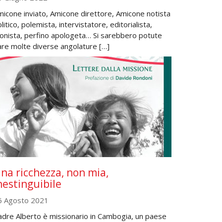
micone inviato, Amicone direttore, Amicone notista
litico, polemista, intervistatore, editorialista,
ronista, perfino apologeta… Si sarebbero potute
are molte diverse angolature […]
na ricchezza, non mia,
nestinguibile
6 Agosto 2021
adre Alberto è missionario in Cambogia, un paese