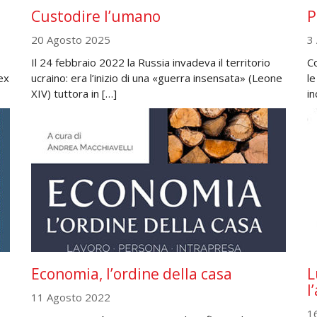
Custodire l’umano
P
20 Agosto 2025
3
Il 24 febbraio 2022 la Russia invadeva il territorio
Co
ex
ucraino: era l’inizio di una «guerra insensata» (Leone
le
XIV) tuttora in […]
in
Economia, l’ordine della casa
L
l
11 Agosto 2022
1