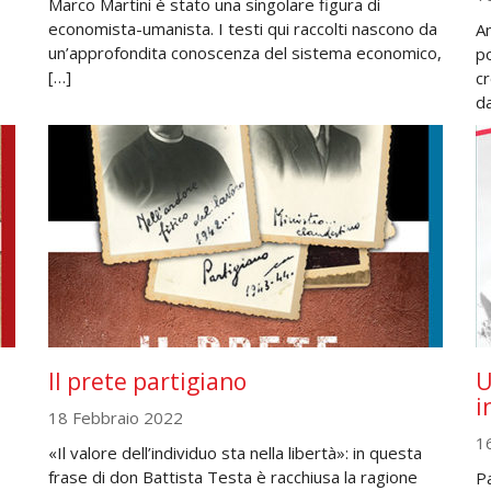
Marco Martini è stato una singolare figura di
economista-umanista. I testi qui raccolti nascono da
A
un’approfondita conoscenza del sistema economico,
po
[…]
c
d
Il prete partigiano
U
i
18 Febbraio 2022
1
«Il valore dell’individuo sta nella libertà»: in questa
frase di don Battista Testa è racchiusa la ragione
P