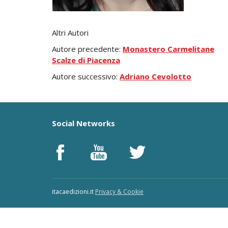
Altri Autori
Autore precedente:
Monastero Carmelitane
Scalze di Piacenza
Autore successivo:
Adriano Cevolotto
Social Networks
itacaedizioni.it
Privacy & Cookie