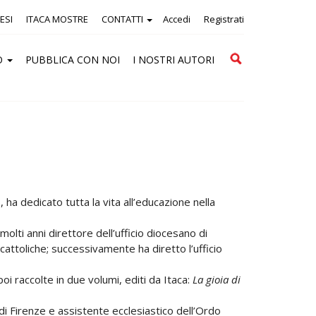
ESI
ITACA MOSTRE
CONTATTI
Accedi
Registrati
Cerca
O
PUBBLICA CON NOI
I NOSTRI AUTORI
 ha dedicato tutta la vita all’educazione nella
molti anni direttore dell’ufficio diocesano di
cattoliche; successivamente ha diretto l’ufficio
 poi raccolte in due volumi, editi da Itaca:
La gioia di
i Firenze e assistente ecclesiastico dell’Ordo