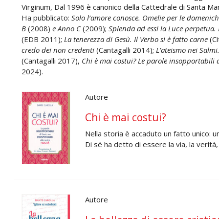
Virginum, Dal 1996 è canonico della Cattedrale di Santa Mar
Ha pubblicato:
Solo l’amore conosce. Omelie per le domeniche
B
(2008)
e Anno C
(2009);
Splenda ad essi la Luce perpetua. 
(EDB 2011);
La tenerezza di Gesù. Il Verbo si è fatto carne
(Ci
credo dei non credenti
(Cantagalli 2014);
L’ateismo nei Salmi.
(Cantagalli 2017),
Chi è mai costui? Le parole insopportabili d
2024).
Autore
Chi è mai costui?
Nella storia è accaduto un fatto unico: u
Di sé ha detto di essere la via, la verità
Autore