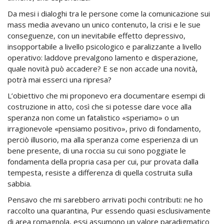
Da mesi i dialoghi tra le persone come la comunicazione sui
mass media avevano un unico contenuto, la crisi e le sue
conseguenze, con un inevitabile effetto depressivo,
insopportabile a livello psicologico e paralizzante a livello
operativo: laddove prevalgono lamento e disperazione,
quale novità può accadere? E se non accade una novità,
potrà mai esserci una ripresa?
L’obiettivo che mi proponevo era documentare esempi di
costruzione in atto, così che si potesse dare voce alla
speranza non come un fatalistico «speriamo» o un
irragionevole «pensiamo positivo», privo di fondamento,
perciò illusorio, ma alla speranza come esperienza di un
bene presente, di una roccia su cui sono poggiate le
fondamenta della propria casa per cui, pur provata dalla
tempesta, resiste a differenza di quella costruita sulla
sabbia.
Pensavo che mi sarebbero arrivati pochi contributi: ne ho
raccolto una quarantina, Pur essendo quasi esclusivamente
di area romagnola, essi assumono un valore paradigmatico