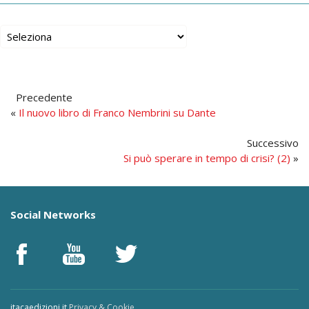
Precedente
«
Il nuovo libro di Franco Nembrini su Dante
Successivo
Si può sperare in tempo di crisi? (2)
»
Social Networks
itacaedizioni.it
Privacy & Cookie