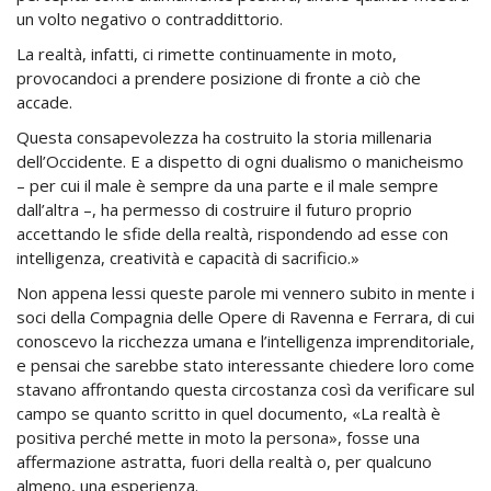
un volto negativo o contraddittorio.
La realtà, infatti, ci rimette continuamente in moto,
provocandoci a prendere posizione di fronte a ciò che
accade.
Questa consapevolezza ha costruito la storia millenaria
dell’Occidente. E a dispetto di ogni dualismo o manicheismo
– per cui il male è sempre da una parte e il male sempre
dall’altra –, ha permesso di costruire il futuro proprio
accettando le sfide della realtà, rispondendo ad esse con
intelligenza, creatività e capacità di sacrificio.»
Non appena lessi queste parole mi vennero subito in mente i
soci della Compagnia delle Opere di Ravenna e Ferrara, di cui
conoscevo la ricchezza umana e l’intelligenza imprenditoriale,
e pensai che sarebbe stato interessante chiedere loro come
stavano affrontando questa circostanza così da verificare sul
campo se quanto scritto in quel documento, «La realtà è
positiva perché mette in moto la persona», fosse una
affermazione astratta, fuori della realtà o, per qualcuno
almeno, una esperienza.