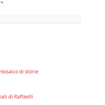
ra.
 mosaico di storie
ali di Raffaelli