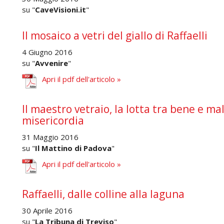
su "
CaveVisioni.it
"
Il mosaico a vetri del giallo di Raffaelli
4 Giugno 2016
su "
Avvenire
"
Apri il pdf dell'articolo »
Il maestro vetraio, la lotta tra bene e m
misericordia
31 Maggio 2016
su "
Il Mattino di Padova
"
Apri il pdf dell'articolo »
Raffaelli, dalle colline alla laguna
30 Aprile 2016
su "
La Tribuna di Treviso
"