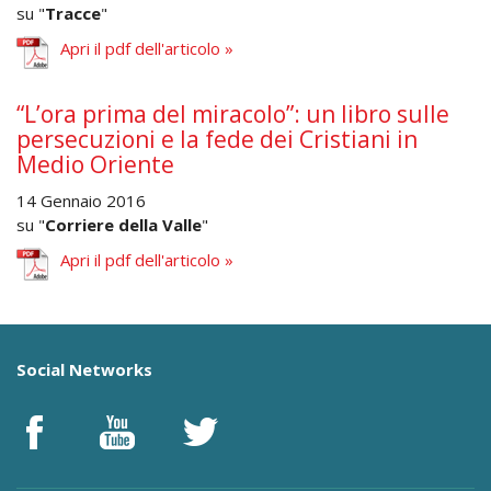
su "
Tracce
"
Apri il pdf dell'articolo »
“L’ora prima del miracolo”: un libro sulle
persecuzioni e la fede dei Cristiani in
Medio Oriente
14 Gennaio 2016
su "
Corriere della Valle
"
Apri il pdf dell'articolo »
Social Networks