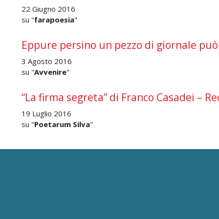
22 Giugno 2016
su "
farapoesia
"
Eppure persino un pezzo di giornale può
3 Agosto 2016
su "
Avvenire
"
“La firma segreta” di Franco Casadei – R
19 Luglio 2016
su "
Poetarum Silva
"