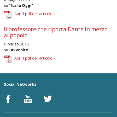
su "
Italia Oggi
"
Apri il pdf dell'articolo »
Il professore che riporta Dante in mezzo
al popolo
6 Marzo 2012
su "
Avvenire
"
Apri il pdf dell'articolo »
Social Networks